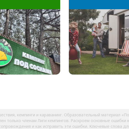
шествия, кемпинги и караванинг. Образовательный материал «П
пен только членам Лиги кемпингов. Раскроем основные ошибки 
сопровождения и как исправить эти ошибки. Ключевые слова дл