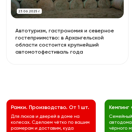
23.06.2025 г.
Автотуризм, гастрономия и северное
гостеприимство: в Архангельской
области состоится крупнейший
автомотофестиваль года
Рамки. Производство. От 1 шт.
Кемпинг
Для люков и дверей в доме на
Семейный 
колесах. Сделаем чётко по вашим
автодомах
размерам и доставим, куда
чёрного м