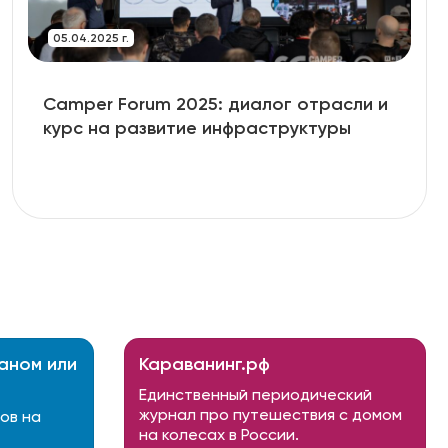
05.04.2025 г.
Camper Forum 2025: диалог отрасли и
курс на развитие инфраструктуры
аном или
Караванинг.рф
Единственный периодический
журнал про путешествия с домом
ов на
на колесах в России.