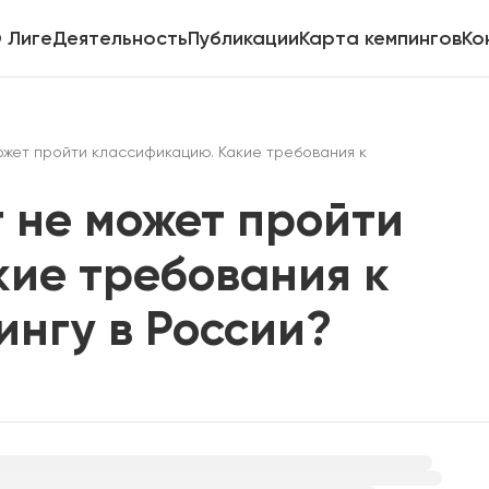
 Лиге
Деятельность
Публикации
Карта кемпингов
Ко
ожет пройти классификацию. Какие требования к
 не может пройти
кие требования к
нгу в России?