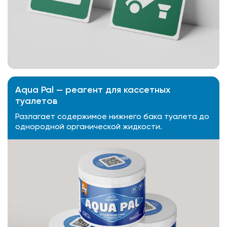
Aqua Pal — pеагент для кассетных
туалетов
Разлагает содержимое нижнего бака туалета до
однородной органической жидкости.