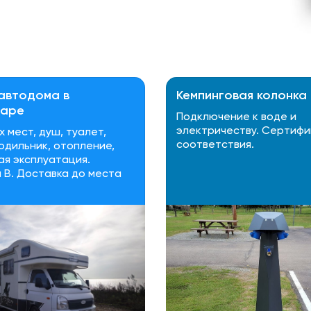
автодома в
Кемпинговая колонка
даре
Подключение к воде и
электричеству. Сертифи
х мест, душ, туалет,
соответствия.
лодильник, отопление,
я эксплуатация.
 В. Доставка до места