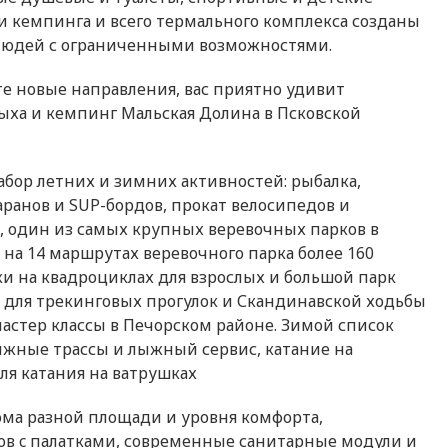
и кемпинга и всего термального комплекса созданы
 людей с ограниченными возможностями.
е новые направления, вас приятно удивит
ха и кемпинг Мальская Долина в Псковской
бор летних и зимних активностей: рыбалка,
аранов и SUP-бордов, прокат велосипедов и
, один из самых крупных веревочных парков в
, на 14 маршрутах веревочного парка более 160
ки на квадроциклах для взрослых и большой парк
 для трекинговых прогулок и Скандинавской ходьбы
стер классы в Печорском районе. Зимой список
ыжные трассы и лыжный сервис, катание на
для катания на ватрушках
ома разной площади и уровня комфорта,
ов c палатками, современные санитарные модули и