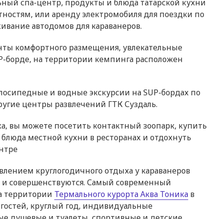
ный спа-центр, продукты и блюда татарской кухни
стностям, или аренду электромобиля для поездки по
ивание автодомов для караванеров.
нты комфортного размещения, увлекательные
SUP-борде, на территории кемпинга расположен
осипедные и водные экскурсии на SUP-бордах по
другие центры развлечений ГТК Суздаль.
жа, вы можете посетить контактный зоопарк, купить
 блюда местной кухни в ресторанах и отдохнуть
ентре
лением круглогодичного отдыха у караванеров
я и совершенствуются. Самый современный
на территории
Термального курорта Аква Тоника
в
м гостей, круглый год, индивидуальные
ые душевые и туалеты, спортивные и детские