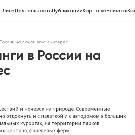
 Лиге
Деятельность
Публикации
Карта кемпингов
Ко
России на любой вкус и интерес
нги в России на
ес
шествий и ночевок на природе. Современные
о отдохнуть и с палаткой и с автодомом в больших
мальных курортах, на территории парков
ых центров, форелевых ферм.