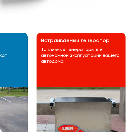
Встраиваемый генератор
Топливные генераторы для
кат
автономной эксплуатации вашего
автодома