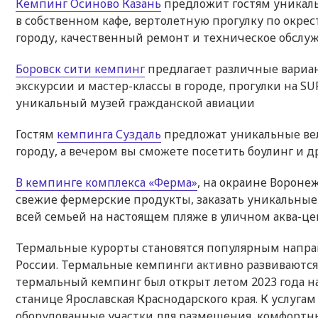
Кемпинг Осиново Казань
предложит гостям уникаль
в собственном кафе, вертолетную прогулку по окре
городу, качественный ремонт и техническое обслуж
Боровск сити кемпинг
предлагает различные вариа
экскурсии и мастер-классы в городе, прогулки на 
уникальный музей гражданской авиации
Гостям
кемпинга Суздаль
предложат уникальные вел
городу, а вечером вы сможете посетить боулинг и 
В кемпинге комплекса «Ферма»
, на окраине Вороне
свежие фермерские продукты, заказать уникальные
всей семьей на настоящем пляже в уличном аква-ц
Термальные курорты становятся популярным направ
России. Термальные кемпинги активно развиваютс
термальный кемпинг был открыт летом 2023 года 
станице Ярославская Краснодарского края. К услуга
оборудованные участки для размещения, комфортн