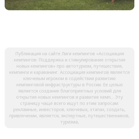
Публикация на сайте Лиги кемпингов «Ассоциация
кемпингов: Поддержка и стимулирование открытия
новых кемпингов» про автотуризм, путешествия,
кемпинги и караванинг. Ассоциация кемпингов является
ключевым игроком в содействии развитию
кемпинговой инфраструктуры в России. Ее целью
является создание благоприятных условий для
открытия новых кемпингов и развитие кемп… Эту
страницу чаще всего ищут по этим запросам:
рекламные, инвесторов, ключевых, этапах, создать,
привлечении, является, экспертные, путешественников,
туризма,